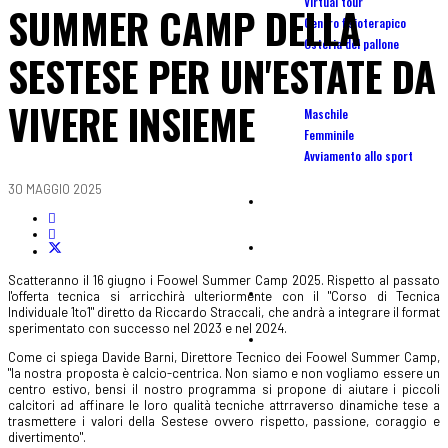
Virtual tour
SUMMER CAMP DELLA
Centro fisioterapico
Osteria del pallone
SESTESE PER UN'ESTATE DA
Scuola Calcio
VIVERE INSIEME
Maschile
Femminile
Avviamento allo sport
30 MAGGIO 2025
Camp
Affiliate
Scatteranno il 16 giugno i Foowel Summer Camp 2025. Rispetto al passato
Centro tecnico portieri calcio
l'offerta tecnica si arricchirà ulteriormente con il "Corso di Tecnica
Individuale 1to1" diretto da Riccardo Straccali, che andrà a integrare il format
sperimentato con successo nel 2023 e nel 2024.
Tornei
Come ci spiega Davide Barni, Direttore Tecnico dei Foowel Summer Camp,
"la nostra proposta è calcio-centrica. Non siamo e non vogliamo essere un
centro estivo, bensi il nostro programma si propone di aiutare i piccoli
calcitori ad affinare le loro qualità tecniche attrraverso dinamiche tese a
trasmettere i valori della Sestese ovvero rispetto, passione, coraggio e
divertimento".