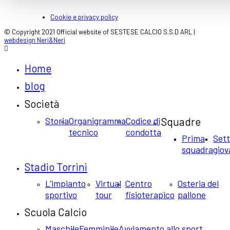
Cookie e privacy policy
© Copyright 2021 Official website of SESTESE CALCIO S.S.D ARL |
webdesign Neri&Neri
Home
blog
Società
Storia
Organigramma
Codice di
Squadre
tecnico
condotta
Prima
Set
squadra
giov
Stadio Torrini
L'impianto
Virtual
Centro
Osteria del
sportivo
tour
fisioterapico
pallone
Scuola Calcio
Maschile
Femminile
Avviamento allo sport