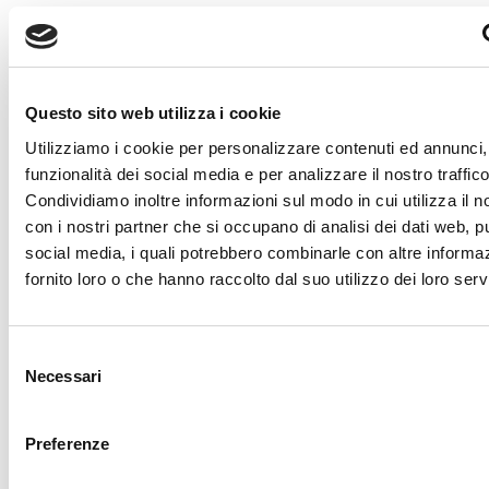
Questo sito web utilizza i cookie
Articolo precedente: PRIMA SQUADRA E JUNIORES: UN ALTRO FINE
Utilizziamo i cookie per personalizzare contenuti ed annunci, 
SETTIMANA AD ALTA TENSIONE
Prec
Articolo successivo: IL BORUSSIA
funzionalità dei social media e per analizzare il nostro traffico
SI AGGIUDICA LA EUROPE CUP U12: SFUMA IN FINALE IL SOGNO DEL
Condividiamo inoltre informazioni sul modo in cui utilizza il no
PISA
Avanti
con i nostri partner che si occupano di analisi dei dati web, pu
social media, i quali potrebbero combinarle con altre informa
Segui Sestese Calcio sui social media
fornito loro o che hanno raccolto dal suo utilizzo dei loro servi
Selezione
Necessari
del
consenso
fab
fab
Preferenze
fa-
fa-
facebook-
instagram