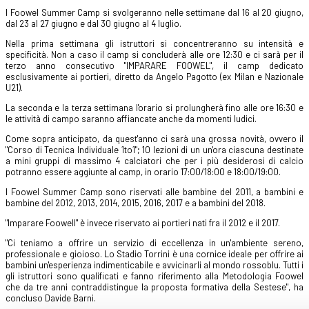
I Foowel Summer Camp si svolgeranno nelle settimane dal 16 al 20 giugno,
dal 23 al 27 giugno e dal 30 giugno al 4 luglio.
Nella prima settimana gli istruttori si concentreranno su intensità e
specificità. Non a caso il camp si concluderà alle ore 12:30 e ci sarà per il
terzo anno consecutivo "IMPARARE FOOWEL", il camp dedicato
esclusivamente ai portieri, diretto da Angelo Pagotto (ex Milan e Nazionale
U21).
La seconda e la terza settimana l'orario si prolungherà fino alle ore 16:30 e
le attività di campo saranno affiancate anche da momenti ludici.
Come sopra anticipato, da quest'anno ci sarà una grossa novità, ovvero il
"Corso di Tecnica Individuale 1to1"; 10 lezioni di un un'ora ciascuna destinate
a mini gruppi di massimo 4 calciatori che per i più desiderosi di calcio
potranno essere aggiunte al camp, in orario 17:00/18:00 e 18:00/19:00.
I Foowel Summer Camp sono riservati alle bambine del 2011, a bambini e
bambine del 2012, 2013, 2014, 2015, 2016, 2017 e a bambini del 2018.
"Imparare Foowell" è invece riservato ai portieri nati fra il 2012 e il 2017.
"Ci teniamo a offrire un servizio di eccellenza in un'ambiente sereno,
professionale e gioioso. Lo Stadio Torrini è una cornice ideale per offrire ai
bambini un'esperienza indimenticabile e avvicinarli al mondo rossoblu. Tutti i
gli istruttori sono qualificati e fanno riferimento alla Metodologia Foowel
che da tre anni contraddistingue la proposta formativa della Sestese", ha
concluso Davide Barni.