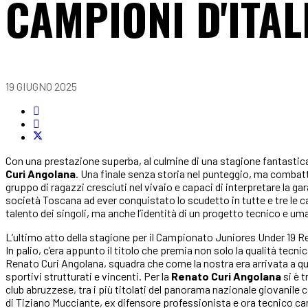
CAMPIONI D'ITALI
19 GIUGNO 2025
Con una prestazione superba, al culmine di una stagione fantastica
Curi Angolana
. Una finale senza storia nel punteggio, ma combatt
gruppo di ragazzi cresciuti nel vivaio e capaci di interpretare la ga
società Toscana ad ever conquistato lo scudetto in tutte e tre le cat
talento dei singoli, ma anche l’identità di un progetto tecnico e 
L’ultimo atto della stagione per il Campionato Juniores Under 19 Re
In palio, c’era appunto il titolo che premia non solo la qualità tecni
Renato Curi Angolana, squadra che come la nostra era arrivata a q
sportivi strutturati e vincenti. Per la
Renato Curi Angolana
si è t
club abruzzese, tra i più titolati del panorama nazionale giovanile
di Tiziano Mucciante, ex difensore professionista e ora tecnico car