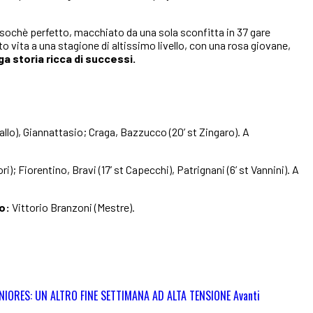
essochè perfetto, macchiato da una sola sconfitta in 37 gare
o vita a una stagione di altissimo livello, con una rosa giovane,
nga storia ricca di successi.
allo), Giannattasio; Craga, Bazzucco (20’ st Zingaro). A
ri); Fiorentino, Bravi (17’ st Capecchi), Patrignani (6’ st Vannini). A
o:
Vittorio Branzoni (Mestre).
UNIORES: UN ALTRO FINE SETTIMANA AD ALTA TENSIONE
Avanti