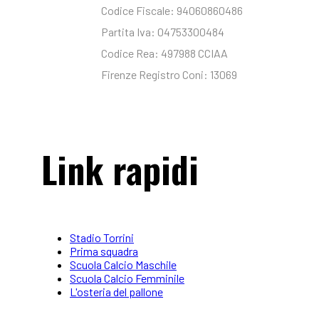
Codice Fiscale: 94060860486
Partita Iva: 04753300484
Codice Rea: 497988 CCIAA
Firenze Registro Coni: 13069
Link rapidi
Stadio Torrini
Prima squadra
Scuola Calcio Maschile
Scuola Calcio Femminile
L'osteria del pallone