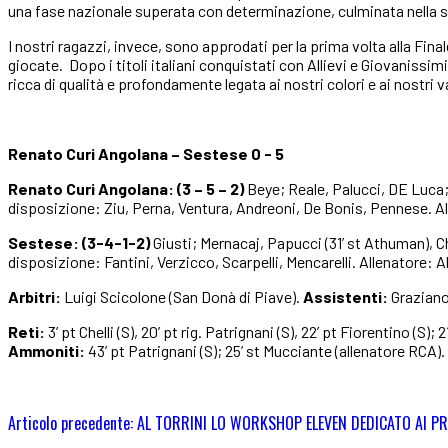
una fase nazionale superata con determinazione, culminata nella sem
I nostri ragazzi, invece, sono approdati per la prima volta alla Fi
giocate. Dopo i titoli italiani conquistati con Allievi e Giovanissi
ricca di qualità e profondamente legata ai nostri colori e ai nostri
Renato Curi Angolana – Sestese 0 - 5
Renato Curi Angolana: (3 – 5 – 2)
Beye; Reale, Palucci, DE Luca; 
disposizione: Ziu, Perna, Ventura, Andreoni, De Bonis, Pennese. A
Sestese: (3-4-1-2)
Giusti; Mernacaj, Papucci (31’ st Athuman), Chel
disposizione: Fantini, Verzicco, Scarpelli, Mencarelli. Allenatore: 
Arbitri:
Luigi Scicolone (San Donà di Piave).
Assistenti:
Graziano
Reti:
3’ pt Chelli (S), 20’ pt rig. Patrignani (S), 22’ pt Fiorentino (S); 
Ammoniti:
43’ pt Patrignani (S); 25’ st Mucciante (allenatore RCA).
Articolo precedente: AL TORRINI LO WORKSHOP ELEVEN DEDICATO AI P