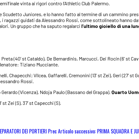
ifinale vinta ai rigori contro l’Athletic Club Palermo.
nale Scudetto Juniores, e lo hanno fatto al termine di un cammino pr
mi, i ragazzi guidati da Alessandro Rossi, come sottolineato hanno dat
 valori. Un gruppo che ha saputo regalarci
l’ultimo gioiello di una lu
Preta (40’ st Cataldo), De Bernardinis, Marcucci, Dei Rocin (6’ st Cav
llenatore: Tiziano Mucciante.
li, Chapecchi; Vilcea, Gaffarelli, Cremonini (13’ st Zei), Geri (27’ st Go
Alessandro Rossi.
 Gerardo (Vicenza), Ndoja Paulo (Bassano del Grappa).
Quarto Uom
21’ st Zei (S), 37’ st Capecchi (S).
REPARATORI DEI PORTIERI
Prec
Articolo successivo: PRIMA SQUADRA E J