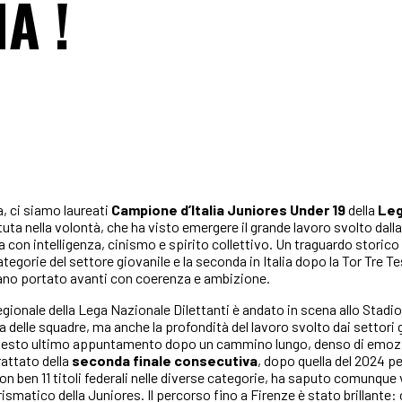
A !
, ci siamo laureati
Campione d’Italia Juniores Under 19
della
Leg
uta nella volontà, che ha visto emergere il grande lavoro svolto dal
ra con intelligenza, cinismo e spirito collettivo. Un traguardo storico
egorie del settore giovanile e la seconda in Italia dopo la Tor Tre Tes
umano portato avanti con coerenza e ambizione.
gionale della Lega Nazionale Dilettanti è andato in scena allo Stadi
ca delle squadre, ma anche la profondità del lavoro svolto dai settori g
uesto ultimo appuntamento dopo un cammino lungo, denso di emozioni
rattato della
seconda finale consecutiva
, dopo quella del 2024 p
 con ben 11 titoli federali nelle diverse categorie, ha saputo comunq
ismatico della Juniores. Il percorso fino a Firenze è stato brillant