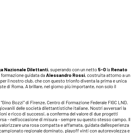
a Nazionale Dilettanti
, superando con un netto
5-0
la
Renato
la formazione guidata da
Alessandro Rossi
, costruita attorno a un
 per il nostro club, che con questo trionfo diventa la prima e unica
te di Roma. A brillare, nel giorno più importante, non solo il
o “Gino Bozzi” di Firenze, Centro di Formazione Federale FIGC LND.
iovanili delle società dilettantistiche italiane. Nostri avversari la
 e ricco di successi, a conferma del valore di due progetti
ersa – nell'occasione di misura - sempre su questo stesso campo. Il
ue valorizzare una rosa compatta e affamata, guidata dall’esperienza
e: campionato regionale dominato, playoff vinti con autorevolezza e