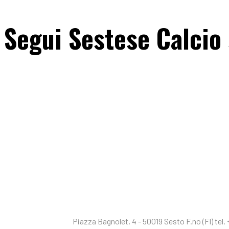
Segui Sestese Calcio 
SESTESE CALCIO S.S.D 
Piazza Bagnolet, 4 - 50019 Sesto F.no (FI) te