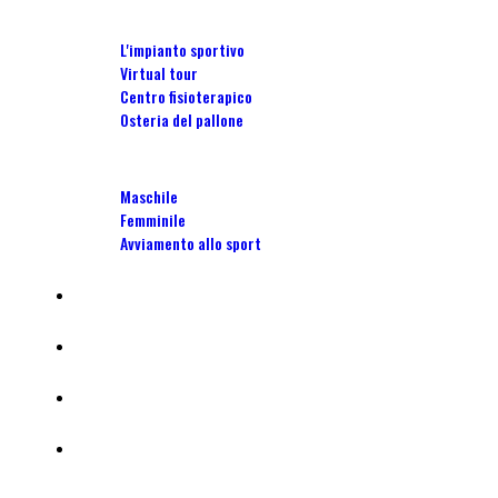
Stadio Torrini
L'impianto sportivo
Virtual tour
Centro fisioterapico
Osteria del pallone
Scuola Calcio
Maschile
Femminile
Avviamento allo sport
Camp
Affiliate
Centro tecnico portieri calcio
Tornei