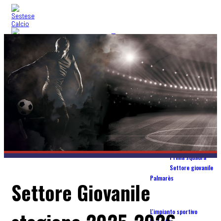
Home
blog
Società
Storia
Organigramma tecnico
Codice di condotta
Squadre
Prima squadra
Settore giovanile
Palmarès
Settore Giovanile
Stadio Torrini
L'impianto sportivo