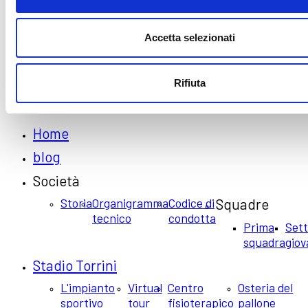
INFORMATIVE
Accetta selezionati
Cookie e privacy policy
Rifiuta
© Copyright 2021 Official website of SESTESE CALCIO S.S.D ARL |
webdesign Neri&Neri
Home
blog
Società
Storia
Organigramma
Codice di
Squadre
tecnico
condotta
Prima
Set
squadra
giov
Stadio Torrini
L'impianto
Virtual
Centro
Osteria del
sportivo
tour
fisioterapico
pallone