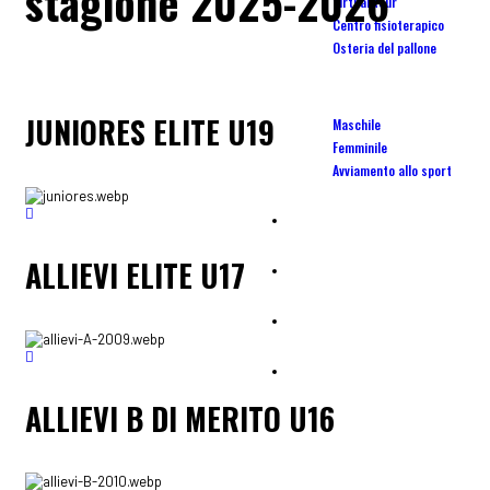
stagione 2025-2026
Virtual tour
Centro fisioterapico
Osteria del pallone
Scuola Calcio
JUNIORES ELITE U19
Maschile
Femminile
Avviamento allo sport
Camp
ALLIEVI ELITE U17
Affiliate
Centro tecnico portieri calcio
Tornei
ALLIEVI B DI MERITO U16