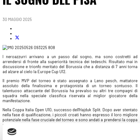
30 MAGGIO 2025
I neroazzurri arrivano a un passo dal sogno, ma sono costretti ad
arrendersi di fronte alla superiorità tecnica dei tedeschi. Risultato mai in
discussione e trionfo meritato del Borussia che a distanza di 7 anni torna
ad alzare al cielo la Europe Cup U12.
Il premio MVP del torneo è stato assegnato a Leno pesch, mattatore
assoluto della finalissima e protagonista di un torneo sontuoso. Il
talentuoso attaccante del Borussia ha prevalso su altri tre compagni di
squadra nella speciale classifica riservata al miglior giocatore della
manifestazione.
Nella Coppa Italia Open U10, successo dell'Hajduk Split. Dopo aver stentato
nella fase di qualificazione, i piccoli croati hanno espresso il loro migliore
potenziale nella fase cruciale del torneo e sono andati a prendersi la coppa
più ambita. Bene anche lo Steaua Bucarest che con Denise Tudose ha
portato a casa il premio per il miglior giocatore.
Restano a mani vuote le squadre italiane.