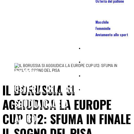
Osteria del pallone
Scuola Calcio
Maschile
Femminile
Avviamento allo sport
Camp
Affiliate
STADIO
Centro tecnico portieri calcio
IL BORUSSIA SI
OSTERIA DEL PALLONE
Tornei
AGGIUDICA LA EUROPE
SCUOLA CALCIO
CUP U12: SFUMA IN FINALE
ALTRO
IL SOGNO DEL PISA