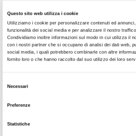
FM
Questo sito web utilizza i cookie
Articolo precedente: TORNANO I FOOWEL SUMMER CAMP DELLA
Utilizziamo i cookie per personalizzare contenuti ed annunci, 
SESTESE PER UN'ESTATE DA VIVERE INSIEME
Prec
Articolo successivo:
funzionalità dei social media e per analizzare il nostro traffico
VOLIAMO IN FINALE PLAYOFF!
Avanti
Condividiamo inoltre informazioni sul modo in cui utilizza il no
con i nostri partner che si occupano di analisi dei dati web, pu
Segui Sestese Calcio sui social media
social media, i quali potrebbero combinarle con altre informa
fornito loro o che hanno raccolto dal suo utilizzo dei loro servi
fab fa-
facebook-
fab fa-
Selezione
square
instagram
Necessari
del
consenso
Preferenze
SESTESE CALCIO S.S.D ARL
Statistiche
Piazza Bagnolet, 4 - 50019 Sesto F.no (FI) tel. +39 0554201042