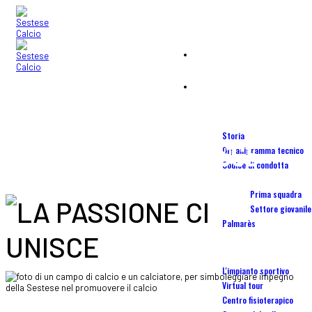
Home
blog
dal 1946
Società
Storia
LA PASSIONE CI UNISCE
Organigramma tecnico
Codice di condotta
Squadre
Prima squadra
Settore giovanile
Palmarès
Stadio Torrini
L'impianto sportivo
Virtual tour
Centro fisioterapico