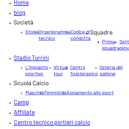
Home
blog
Società
Storia
Organigramma
Codice di
Squadre
tecnico
condotta
Prima
Set
squadra
giov
Stadio Torrini
L'impianto
Virtual
Centro
Osteria del
sportivo
tour
fisioterapico
pallone
Scuola Calcio
Maschile
Femminile
Avviamento allo sport
Camp
Affiliate
Centro tecnico portieri calcio