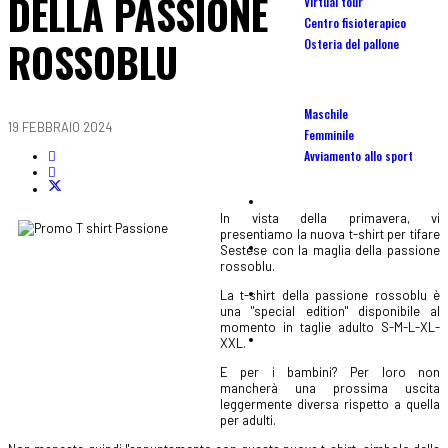
DELLA PASSIONE
Virtual tour
Centro fisioterapico
ROSSOBLU
Osteria del pallone
Scuola Calcio
Maschile
19 FEBBRAIO 2024
Femminile
Avviamento allo sport
Camp
In vista della primavera, vi
presentiamo la nuova t-shirt per tifare
Affiliate
Sestese con la maglia della passione
rossoblu.
Centro tecnico portieri calcio
La t-shirt della passione rossoblu è
una "special edition" disponibile al
momento in taglie adulto S-M-L-XL-
Tornei
XXL.
E per i bambini? Per loro non
mancherà una prossima uscita
leggermente diversa rispetto a quella
per adulti.