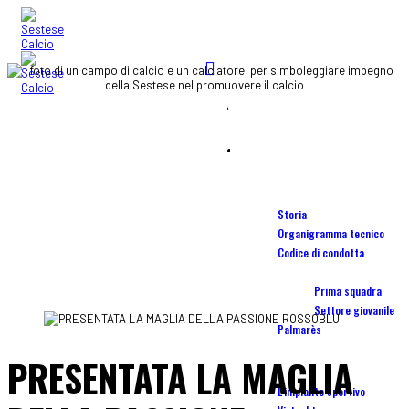
STADIO
Home
OSTERIA DEL PALLONE
blog
SCUOLA CALCIO
Società
Storia
ALTRO
Organigramma tecnico
Codice di condotta
Squadre
Prima squadra
Settore giovanile
Palmarès
PRESENTATA LA MAGLIA
Stadio Torrini
L'impianto sportivo