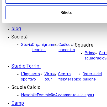
© Copyright 2021 Official website of SESTESE CALCIO S.S.D ARL |
webdesign Neri&Neri
Rifiuta
Home
blog
Società
Storia
Organigramma
Codice di
Squadre
tecnico
condotta
Prima
Set
squadra
giov
Stadio Torrini
L'impianto
Virtual
Centro
Osteria del
sportivo
tour
fisioterapico
pallone
Scuola Calcio
Maschile
Femminile
Avviamento allo sport
Camp