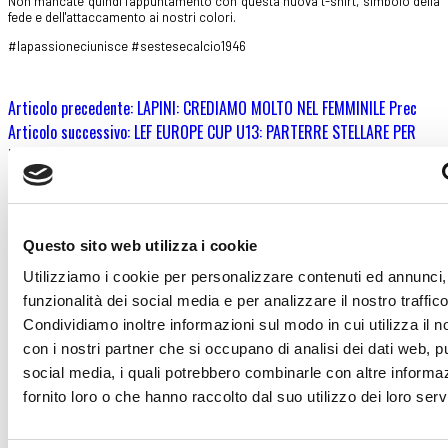
Non mancate quindi l'appuntamento con questa nuova t-shirt, simbolo della
fede e dell'attaccamento ai nostri colori.
#lapassioneciunisce #sestesecalcio1946
Articolo precedente: LAPINI: CREDIAMO MOLTO NEL FEMMINILE
Prec
Articolo successivo: LEF EUROPE CUP U13: PARTERRE STELLARE PER
L'EDIZIONE 2024
Avanti
Segui Sestese Calcio sui social media
Questo sito web utilizza i cookie
Utilizziamo i cookie per personalizzare contenuti ed annunci, 
funzionalità dei social media e per analizzare il nostro traffico
Condividiamo inoltre informazioni sul modo in cui utilizza il no
fab
fab
con i nostri partner che si occupano di analisi dei dati web, pu
fa-
fa-
social media, i quali potrebbero combinarle con altre informa
facebook-
instagram
fornito loro o che hanno raccolto dal suo utilizzo dei loro servi
square
SESTESE CALCIO S.S.D ARL